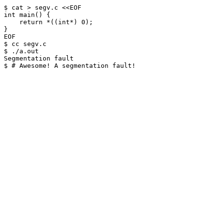
$ cat > segv.c <<EOF

int main() {

    return *((int*) 0);

}

EOF

$ cc segv.c

$ ./a.out

Segmentation fault
